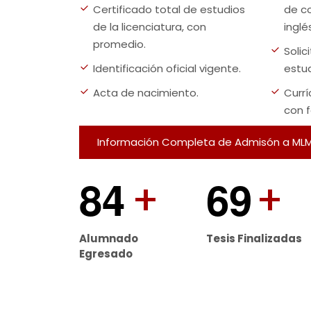
Certificado total de estudios
de c
de la licenciatura, con
inglé
promedio.
Solic
Identificación oficial vigente.
estu
Acta de nacimiento.
Currí
con f
Información Completa de Admisón a ML
8
4
6
9
+
+
Alumnado
Tesis Finalizadas
Egresado