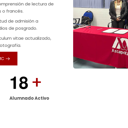
omprensión de lectura de
s o francés.
itud de admisión a
dios de posgrado.
culum vitae actualizado,
otografía.
MC
1
8
+
Alumnado Activo