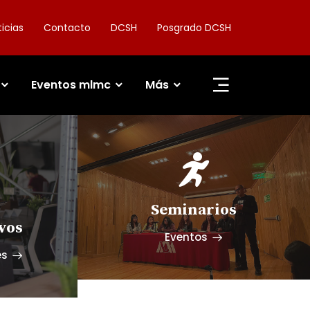
icias
Contacto
DCSH
Posgrado DCSH
Eventos mlmc
Más
Seminarios
vos
Eventos
es